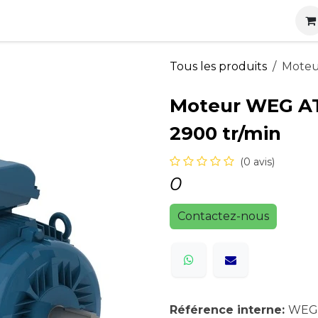
s
Nos produits
Nos services
Actualités
Carrières
Tous les produits
Moteu
Moteur WEG AT
2900 tr/min
(0 avis)
0
Contactez-nous
Référence interne:
WEG