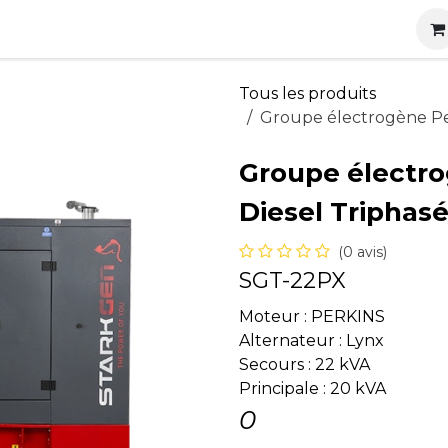
s
Nos produits
Nos services
Actualités
Carrières
Tous les produits
Groupe électrogène Per
Groupe électro
Diesel Triphas
(0 avis)
SGT-22PX
Moteur : PERKINS
Alternateur : Lynx
Secours : 22 kVA
Principale : 20 kVA
0