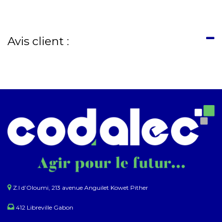
Avis client :
Z.I d’Oloumi, 213 avenue Anguilet Kowet Pither​
412 Libreville Gabon