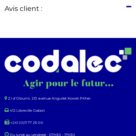
Avis client :
Z.I d’Oloumi, 213 avenue Anguilet Kowet Pither​
412 Libreville Gabon
+241 (0)11 77 25 00
Du lundi au ​​vendredi : 07h30 - 17h30