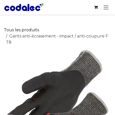
Se rendre au contenu
Tous les produits
Gants anti-écrasement - impact / anti-coupure F
T8