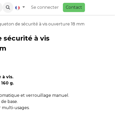
Se connecter
Contac
t
ueton de sécurité à vis ouverture 18 mm
sécurité à vis
mm
à vis.
160 g.
omatique et verrouillage manuel.
de base.
 multi-usages.