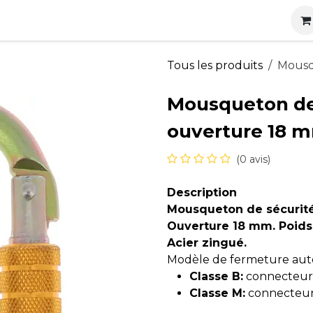
s
Nos produits
Nos services
Actualités
Carrières
Tous les produits
Mousq
Mousqueton de 
ouverture 18 
(0 avis)
Description
Mousqueton de sécurité 
Ouverture 18 mm. Poids 
Acier zingué.
Modèle de fermeture aut
Classe B:
connecteur 
Classe M:
connecteur