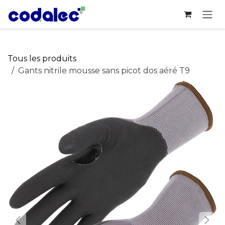
Se rendre au contenu
Tous les produits
Gants nitrile mousse sans picot dos aéré T9