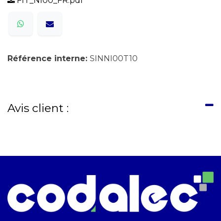
FIT_NI00_FR.pdf
Référence interne:
SINNI00T10
Avis client :