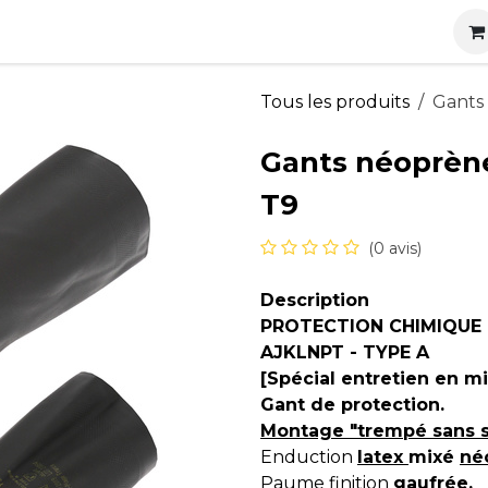
s
Nos produits
Nos services
Actualités
Carrières
Tous les produits
Gants
Gants néoprène
T9
(0 avis)
Description
PROTECTION CHIMIQUE
AJKLNPT - TYPE A
[Spécial entretien en mi
Gant de protection.
Montage "trempé sans s
Enduction
latex
mixé
né
Paume finition
gaufrée
.