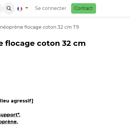
Se connecter
Contac
t
 néoprène flocage coton 32 cm T9
 flocage coton 32 cm
lieu agressif]
upport".
oprène.