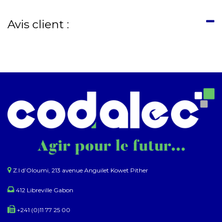
Avis client :
Z.I d’Oloumi, 213 avenue Anguilet Kowet Pither​
412 Libreville Gabon
+241 (0)11 77 25 00