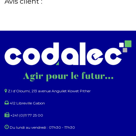
Avis client :
Z.I d’Oloumi, 213 avenue Anguilet Kowet Pither​
412 Libreville Gabon
+241 (0)11 77 25 00
Du lundi au ​​vendredi : 07h30 - 17h30