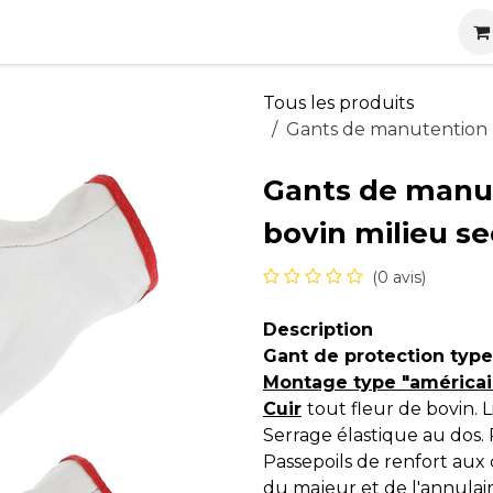
s
Nos produits
Nos services
Actualités
Carrières
Tous les produits
Gants de manutention p
Gants de manut
bovin milieu se
(0 avis)
Description
Gant de protection type 
Montage type "américai
Cuir
tout fleur de bovin. 
Serrage élastique au dos.
Passepoils de renfort aux
du majeur et de l'annulair