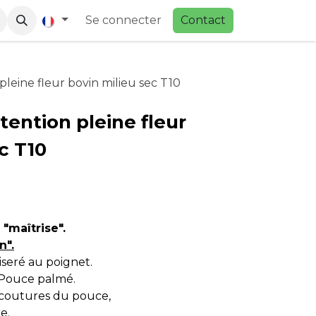
Se connecter
Contac
t
leine fleur bovin milieu sec T10
ention pleine fleur
c T10
"maîtrise".
n".
Liseré au poignet.
 Pouce palmé.
 coutures du pouce,
e.