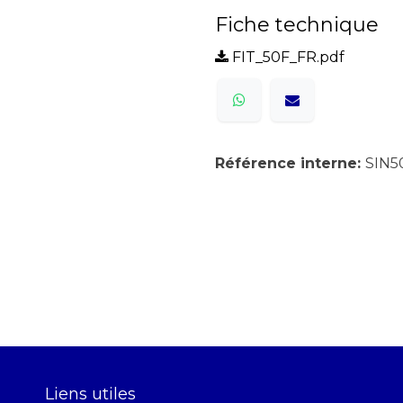
Fiche technique
FIT_50F_FR.pdf
Référence interne:
SIN5
Liens utiles