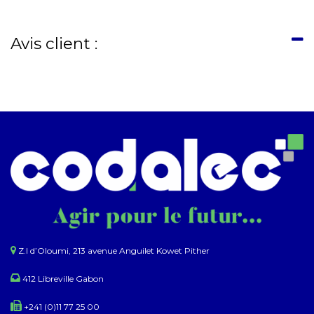
Avis client :
Z.I d’Oloumi, 213 avenue Anguilet Kowet Pither​
412 Libreville Gabon
+241 (0)11 77 25 00