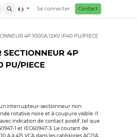
Se connecter
Contac
t
NNEUR 4P 1000A 12KV IP40 PU/PIECE
 SECTIONNEUR 4P
0 PU/PIECE
un interrupteur-sectionneur non
 rotative noire et à coupure visible. Il
avec indication de contact positif, tel que
60947-1 et IEC60947-3. Le courant de
0 A à 415 VCA dans les catégories AC21A,