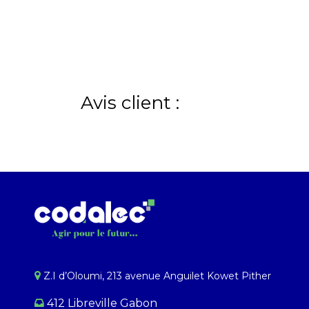
Avis client :
Z.I d’Oloumi, 213 avenue Anguilet Kowet Pither​
412 Libreville Gabon