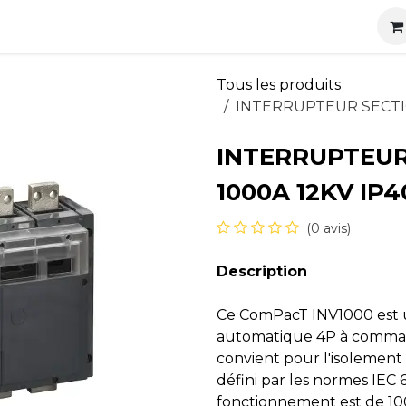
s
Nos produits
Nos services
Actualités
Carrières
Tous les produits
INTERRUPTEUR SECTIO
INTERRUPTEUR
1000A 12KV IP4
(0 avis)
Description
Ce ComPacT INV1000 est 
automatique 4P à commande
convient pour l'isolement 
défini par les normes IEC 
fonctionnement est de 100