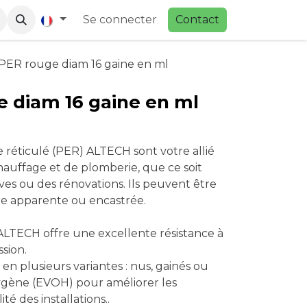
Se connecter
Contac
t
PER rouge diam 16 gaine en ml
 diam 16 gaine en ml
 réticulé (PER) ALTECH sont votre allié
hauffage et de plomberie, que ce soit
ves ou des rénovations. Ils peuvent être
ière apparente ou encastrée.
TECH offre une excellente résistance à
ssion.
 en plusieurs variantes : nus, gainés ou
ygène (EVOH) pour améliorer les
té des installations..