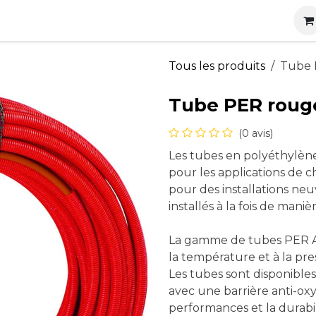
s
Nos produits
Nos services
Actualités
Carrières
Tous les produits
Tube 
Tube PER rouge
(0 avis)
Les tubes en polyéthylène
pour les applications de c
pour des installations neu
installés à la fois de man
La gamme de tubes PER AL
la température et à la pre
Les tubes sont disponibles
avec une barrière anti-ox
performances et la durabili