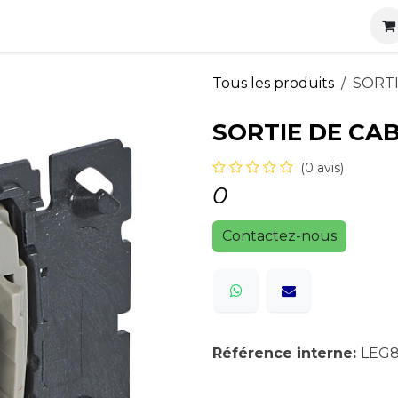
s
Nos produits
Nos services
Actualités
Carrières
Tous les produits
SORTI
SORTIE DE CAB
(0 avis)
0
Contactez-nous
Référence interne:
LEG