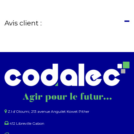
Avis client :
Z.I d’Oloumi, 213 avenue Anguilet Kowet Pither​
412 Libreville Gabon