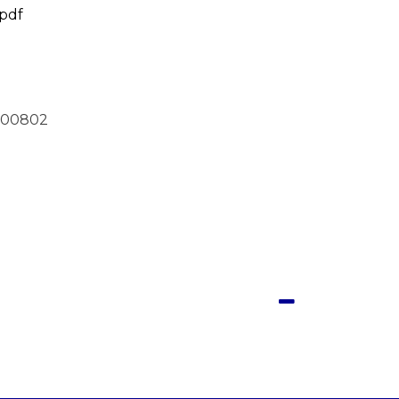
pdf
600802