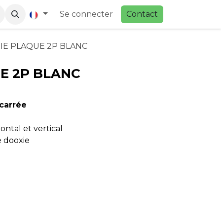
Se connecter
Contac
t
IE PLAQUE 2P BLANC
E 2P BLANC
carrée
ntal et vertical
e dooxie