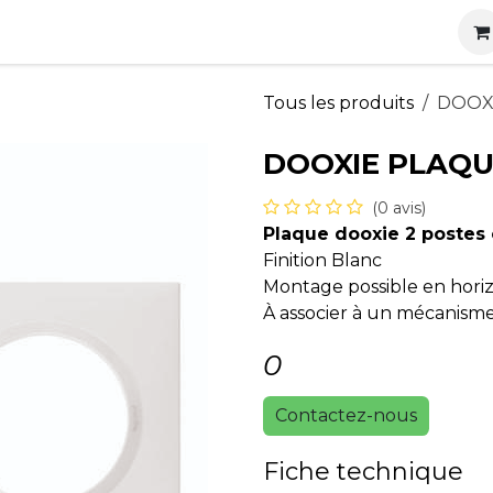
s
Nos produits
Nos services
Actualités
Carrières
Tous les produits
DOOX
DOOXIE PLAQU
(0 avis)
Plaque dooxie 2 postes 
Finition Blanc
Montage possible en horizo
À associer à un mécanism
0
Contactez-nous
Fiche technique