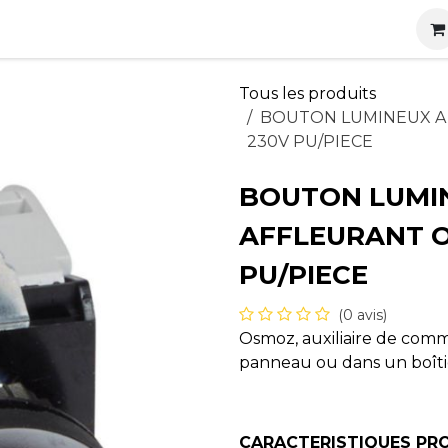
s
Nos produits
Nos services
Actualités
Carrières
Tous les produits
BOUTON LUMINEUX A 
230V PU/PIECE
BOUTON LUMIN
AFFLEURANT O
PU/PIECE
(0 avis)
Osmoz, auxiliaire de comm
panneau ou dans un boîti
CARACTERISTIQUES PR