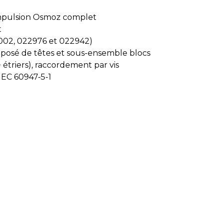
mpulsion Osmoz complet
t
002, 022976 et 022942)
posé de têtes et sous-ensemble blocs
étriers), raccordement par vis
IEC 60947-5-1