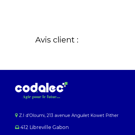
Avis client :
Z.I d’Oloumi, 213 avenue Anguilet Kowet Pither​
412 Libreville Gabon