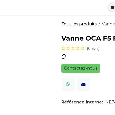
s
Nos produits
Nos services
Actualités
Carrières
Tous les produits
Vanne
Vanne OCA F5 
(0 avis)
0
Contactez-nous
Référence interne:
INE7