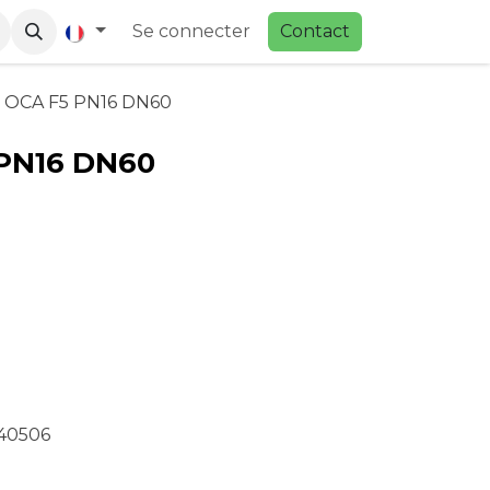
Se connecter
Contac
t
 OCA F5 PN16 DN60
PN16 DN60
40506