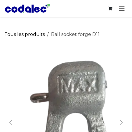
Se rendre au contenu
Tous les produits
Ball socket forge D11