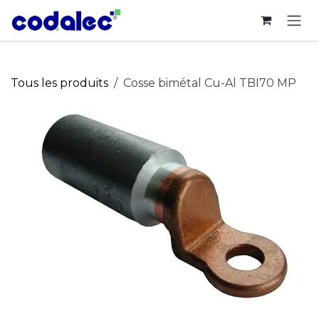
Se rendre au contenu
Tous les produits
Cosse bimétal Cu-Al TBI70 MP