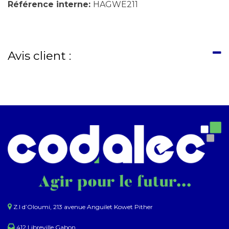
Référence interne:
HAGWE211
Avis client :
Z.I d’Oloumi, 213 avenue Anguilet Kowet Pither​
412 Libreville Gabon