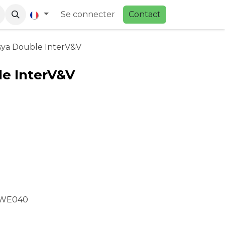
Se connecter
Contac
t
sya Double InterV&V
e InterV&V
WE040