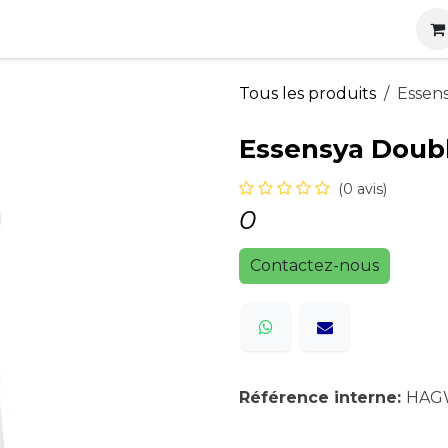
s
Nos produits
Nos services
Actualités
Carrières
Tous les produits
Essen
Essensya Doubl
(0 avis)
0
Contactez-nous
Référence interne:
HAG