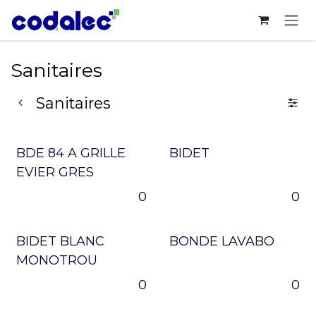
Se rendre au contenu
Sanitaires
Sanitaires
BDE 84 A GRILLE
BIDET
EVIER GRES
0
0
BIDET BLANC
BONDE LAVABO
MONOTROU
0
0