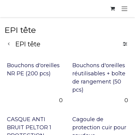
Se rendre au contenu
EPI tête
EPI tête
Bouchons d'oreilles
Bouchons d'oreilles
NR PE (200 pcs)
réutilisables + boîte
de rangement (50
pcs)
0
0
CASQUE ANTI
Cagoule de
BRUIT PELTOR 1
protection cuir pour