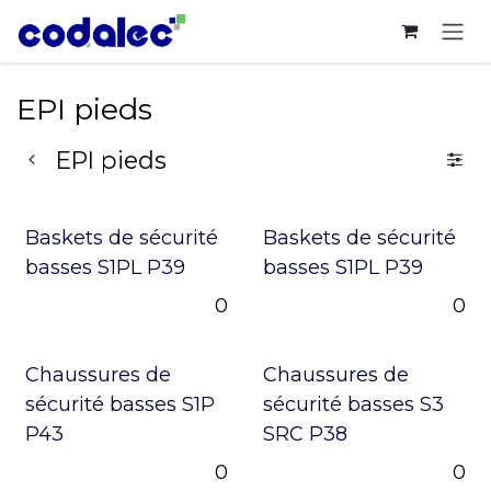
Se rendre au contenu
EPI pieds
EPI pieds
Baskets de sécurité
Baskets de sécurité
basses S1PL P39
basses S1PL P39
0
0
Chaussures de
Chaussures de
sécurité basses S1P
sécurité basses S3
P43
SRC P38
0
0