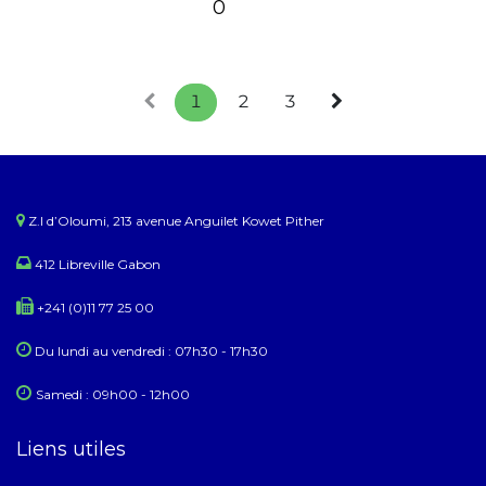
0
1
2
3
Z.I d’Oloumi, 213 avenue Anguilet Kowet Pither​
412 Libreville Gabon
+241 (0)11 77 25 00
Du lundi au ​​vendredi : 07h30 - 17h30
Samedi : 09h00 - 12h00
Liens utiles