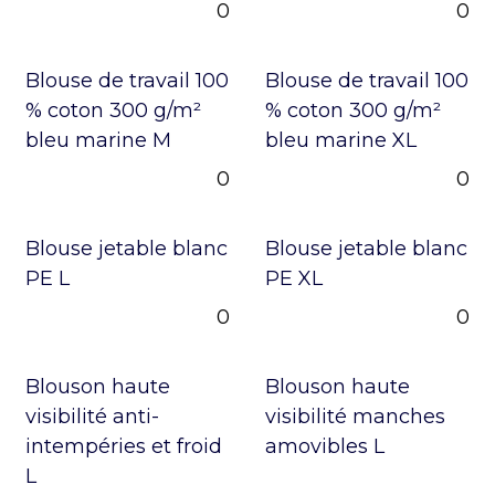
0
0
Blouse de travail 100
Blouse de travail 100
% coton 300 g/m²
% coton 300 g/m²
bleu marine M
bleu marine XL
0
0
Blouse jetable blanc
Blouse jetable blanc
PE L
PE XL
0
0
Blouson haute
Blouson haute
visibilité anti-
visibilité manches
intempéries et froid
amovibles L
L