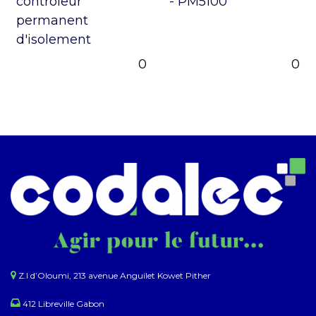
contrôleur
- PM5100
permanent
d'isolement
0
0
Z.I d’Oloumi, 213 avenue Anguilet Kowet Pither​
412 Libreville Gabon