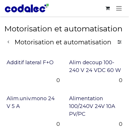
Se rendre au contenu
Motorisation et automatisation
Motorisation et automatisation
Additif lateral F+O
Alim decoup 100-
240 V 24 VDC 60 W
0
0
Alim.univ.mono 24
Alimentation
V 5 A
100/240V 24V 10A
PV/PC
0
0