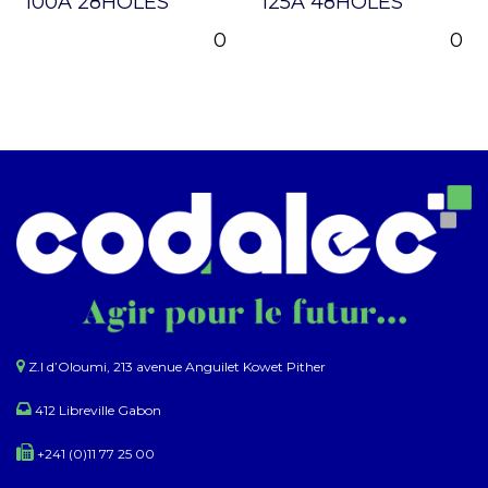
100A 28HOLES
125A 48HOLES
0
0
Z.I d’Oloumi, 213 avenue Anguilet Kowet Pither​
412 Libreville Gabon
+241 (0)11 77 25 00