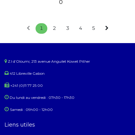
0
1
2
3
4
5
Z.I d’Oloumi, 213 avenue Anguilet Kowet Pither​
412 Libreville Gabon
+241 (0)11 77 25 00
Du lundi au ​​vendredi : 07h30 - 17h30
Samedi : 09h00 - 12h00
Liens utiles