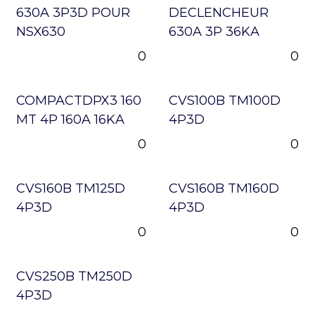
630A 3P3D POUR
DECLENCHEUR
NSX630
630A 3P 36KA
0
0
COMPACTDPX3 160
CVS100B TM100D
MT 4P 160A 16KA
4P3D
0
0
CVS160B TM125D
CVS160B TM160D
4P3D
4P3D
0
0
CVS250B TM250D
4P3D