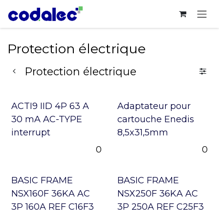
Se rendre au contenu
Protection électrique
Protection électrique
ACTI9 IID 4P 63 A
Adaptateur pour
30 mA AC-TYPE
cartouche Enedis
interrupt
8,5x31,5mm
0
0
BASIC FRAME
BASIC FRAME
NSX160F 36KA AC
NSX250F 36KA AC
3P 160A REF C16F3
3P 250A REF C25F3