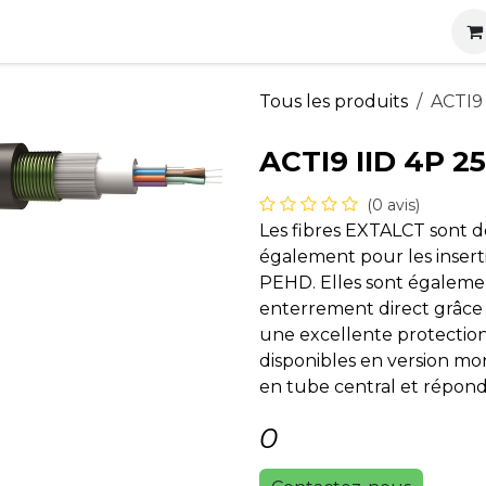
s
Nos produits
Nos services
Actualités
Carrières
Tous les produits
ACTI9
ACTI9 IID 4P 2
(0 avis)
Les fibres EXTALCT sont de
également pour les insert
PEHD. Elles sont également
enterrement direct grâce
une excellente protection
disponibles en version m
en tube central et réponde
0