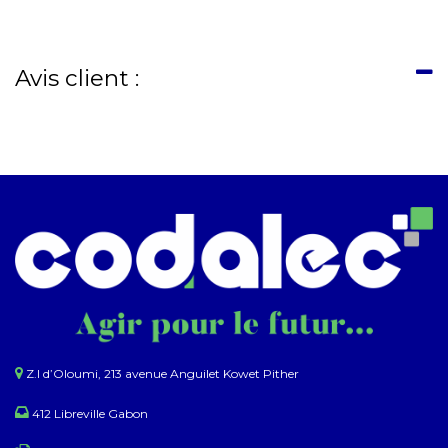
Avis client :
Z.I d’Oloumi, 213 avenue Anguilet Kowet Pither​
412 Libreville Gabon