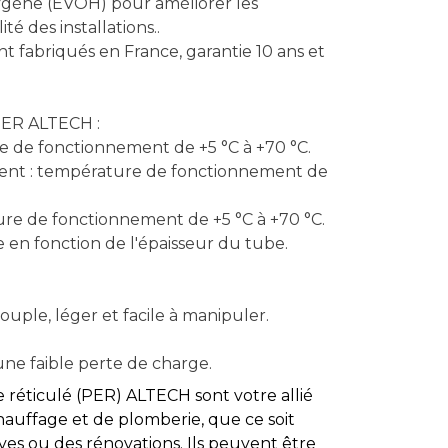
ygène (EVOH) pour améliorer les
té des installations..
 fabriqués en France, garantie 10 ans et
PER ALTECH :
re de fonctionnement de +5 °C à +70 °C.
ment : température de fonctionnement de
ure de fonctionnement de +5 °C à +70 °C.
ie en fonction de l'épaisseur du tube.
souple, léger et facile à manipuler.
une faible perte de charge.
 réticulé (PER) ALTECH sont votre allié
hauffage et de plomberie, que ce soit
ves ou des rénovations. Ils peuvent être