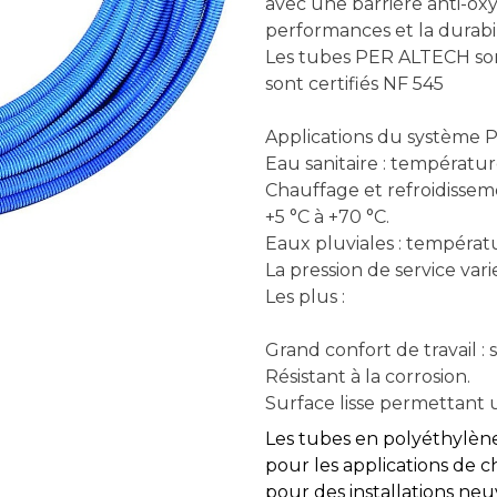
avec une barrière anti-ox
performances et la durabili
Les tubes PER ALTECH sont
sont certifiés NF 545
Applications du système 
Eau sanitaire : températu
Chauffage et refroidisse
+5 °C à +70 °C.
Eaux pluviales : températ
La pression de service var
Les plus :
Grand confort de travail : 
Résistant à la corrosion.
Surface lisse permettant 
Les tubes en polyéthylène
pour les applications de c
pour des installations neu