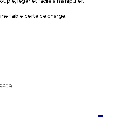
souple, léger et facile à manipuler.
une faible perte de charge.
9609