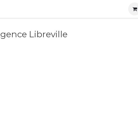
s
Nos produits
Nos services
Actualités
Carrières
gence Libreville