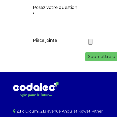
Posez votre question
*
Pièce jointe
Soumettre un
Z.I d’Oloumi, 213 avenue Anguilet Kowet Pither​